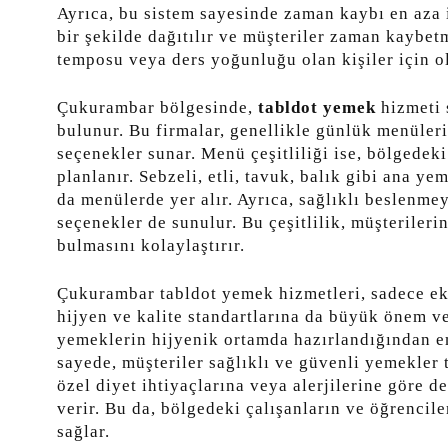
Ayrıca, bu sistem sayesinde zaman kaybı en aza i
bir şekilde dağıtılır ve müşteriler zaman kaybet
temposu veya ders yoğunluğu olan kişiler için o
Çukurambar bölgesinde,
tabldot yemek
hizmeti 
bulunur. Bu firmalar, genellikle günlük menüleri
seçenekler sunar. Menü çeşitliliği ise, bölgedek
planlanır. Sebzeli, etli, tavuk, balık gibi ana yem
da menülerde yer alır. Ayrıca, sağlıklı beslenme
seçenekler de sunulur. Bu çeşitlilik, müşteriler
bulmasını kolaylaştırır.
Çukurambar tabldot yemek hizmetleri, sadece ek
hijyen ve kalite standartlarına da büyük önem ver
yemeklerin hijyenik ortamda hazırlandığından em
sayede, müşteriler sağlıklı ve güvenli yemekler t
özel diyet ihtiyaçlarına veya alerjilerine göre 
verir. Bu da, bölgedeki çalışanların ve öğrencile
sağlar.