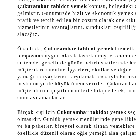
Çukurambar tabldot yemek
konusu, bölgedeki ç
gelmiştir. Günümüzde hızlı ve ekonomik yemek s
pratik ve tercih edilen bir çözüm olarak öne çık
hizmetlerinin avantajlarını, sundukları çeşitlili
alacağız.
Öncelikle,
Çukurambar tabldot yemek
hizmetle
temposuna uygun olarak tasarlanmış, ekonomik v
sistemde, genellikle günün belirli saatlerinde ha
müşterilere sunulur. İşyerleri, okullar ve diğer 
yemeği ihtiyaçlarını karşılamak amacıyla bu hizm
beslenmeye de büyük önem verirler. Çukurambar b
müşterilerine çeşitli menülerle hitap ederek, he
sunmayı amaçlarlar.
Birçok kişi için
Çukurambar tabldot yemek
seç
olmasıdır. Günlük yemek menülerinde genellikle 
ve bu paketler, bireysel olarak alınan yemeklere
özellikle düzenli olarak öğle yemeği alan çalışan