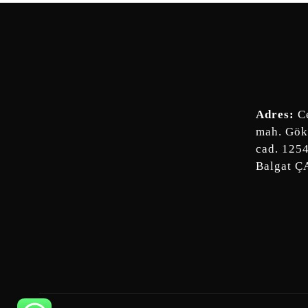
Adres:
Ce
mah. Gök
cad. 125
Balgat 