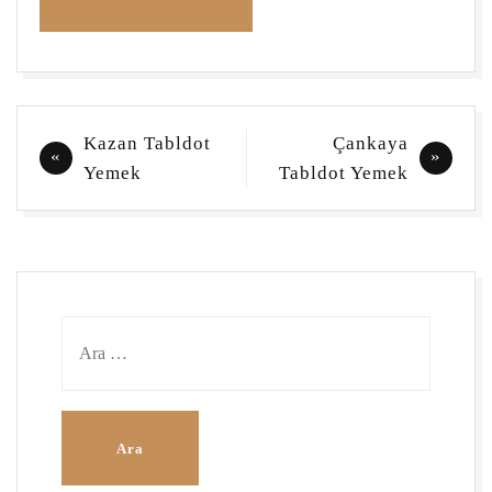
Yazı
Kazan Tabldot
Çankaya
gezinmesi
Yemek
Tabldot Yemek