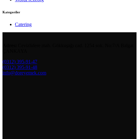
Kategoriler
Catering
Adres:
Cevizlidere mah. Gökkuşağı cad. 1254 sok. No:7/A Balgat
ÇANKAYA
(0312) 395-91-47
(0312) 395-91-48
info@doreyemek.com