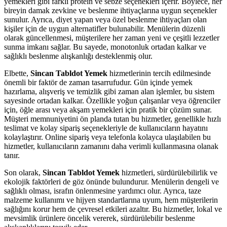
yemekleri gibi farklı protein ve sebze seçenekleri içerir. Böylece, her
bireyin damak zevkine ve beslenme ihtiyaçlarına uygun seçenekler
sunulur. Ayrıca, diyet yapan veya özel beslenme ihtiyaçları olan
kişiler için de uygun alternatifler bulunabilir. Menülerin düzenli
olarak güncellenmesi, müşterilere her zaman yeni ve çeşitli lezzetler
sunma imkanı sağlar. Bu sayede, monotonluk ortadan kalkar ve
sağlıklı beslenme alışkanlığı desteklenmiş olur.
Elbette,
Sincan Tabldot Yemek
hizmetlerinin tercih edilmesinde
önemli bir faktör de zaman tasarrufudur. Gün içinde yemek
hazırlama, alışveriş ve temizlik gibi zaman alan işlemler, bu sistem
sayesinde ortadan kalkar. Özellikle yoğun çalışanlar veya öğrenciler
için, öğle arası veya akşam yemekleri için pratik bir çözüm sunar.
Müşteri memnuniyetini ön planda tutan bu hizmetler, genellikle hızlı
teslimat ve kolay sipariş seçenekleriyle de kullanıcıların hayatını
kolaylaştırır. Online sipariş veya telefonla kolayca ulaşılabilen bu
hizmetler, kullanıcıların zamanını daha verimli kullanmasına olanak
tanır.
Son olarak,
Sincan Tabldot Yemek
hizmetleri, sürdürülebilirlik ve
ekolojik faktörleri de göz önünde bulundurur. Menülerin dengeli ve
sağlıklı olması, israfın önlenmesine yardımcı olur. Ayrıca, taze
malzeme kullanımı ve hijyen standartlarına uyum, hem müşterilerin
sağlığını korur hem de çevresel etkileri azaltır. Bu hizmetler, lokal ve
mevsimlik ürünlere öncelik vererek, sürdürülebilir beslenme