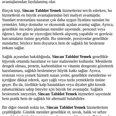
avantajlarından faydalanmış olur.
Birçok kişi,
Sincan Tabldot Yemek
hizmetlerini tercih ederken, bu
hizmetlerin en büyük avantajlarından biri maliyet avantajıdır.
Standart restoranlara nazaran çok daha uygun fiyatlara sunulan bu
yemekler, bütçe dostudur ve ekonomik açıdan avantaj sağlar. Ayrıca,
genellikle önceden planlanan menüler sayesinde, personel veya
öğrenci, her gün ne yiyeceğini bilerek alışveriş yapabilir ve gereksiz
harcamaların önüne geçebilir. Bu sistemde, porsiyonlar genellikle
standarttır, böylece hem doyurucu hem de sağlıklı bir beslenme
imkanı sağlar.
Sağlık açısından bakıldığında,
Sincan Tabldot Yemek
genellikle
hijyenik ortamda hazırlanır ve taze malzemeler kullanılır. Menülerin
dengeli olması, protein, karbonhidrat ve vitamin dengesini gözeterek
hazırlanması, sağlıklı beslenmeye büyük katkı sağlar. Ayrıca,
restoran veya yemek hizmeti sunan yerler, genellikle menülerine ve
içeriğine dikkat ederek, aşırı yağlı veya tuzlu yemeklerin önüne
geçer. Bu da, özellikle kalp hastalıkları veya diyabet gibi kronik
rahatsızlıklara sahip bireyler için büyük bir avantajdır. Sağlıklı
beslenmek isteyenler,
Sincan Tabldot Yemek
hizmetleri sayesinde
hem pratik hem de sağlıklı bir alternatif bulabilirler.
Bir diğer önemli nokta ise,
Sincan Tabldot Yemek
hizmetlerinin
çeşitliliğidir. Günlük menüler genellikle et, tavuk, balık ve sebze