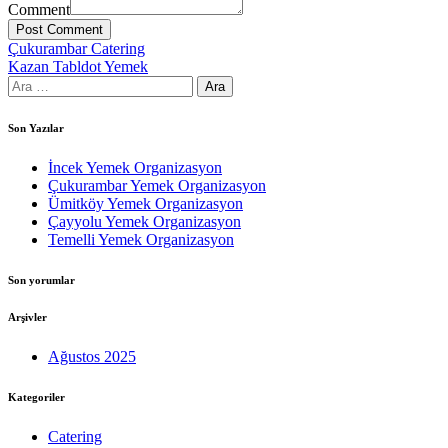
Comment
Post Comment
Yazı
Çukurambar Catering
Kazan Tabldot Yemek
gezinmesi
Arama:
Son Yazılar
İncek Yemek Organizasyon
Çukurambar Yemek Organizasyon
Ümitköy Yemek Organizasyon
Çayyolu Yemek Organizasyon
Temelli Yemek Organizasyon
Son yorumlar
Arşivler
Ağustos 2025
Kategoriler
Catering