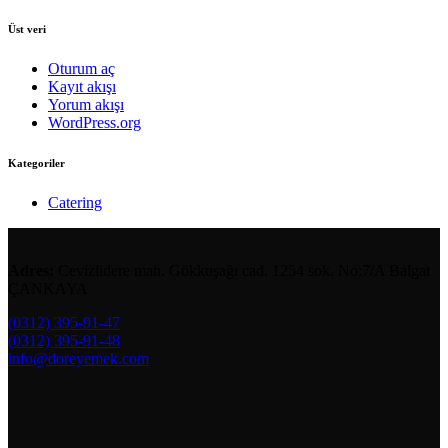
Üst veri
Oturum aç
Kayıt akışı
Yorum akışı
WordPress.org
Kategoriler
Catering
Adres:
Cevizlidere mah. Gökkuşağı cad. 1254 sok. No:7/A Balgat
ÇANKAYA
(0312) 395-91-47
(0312) 395-91-48
info@doreyemek.com