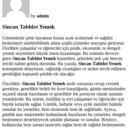
by
admin
Sincan Tabldot Yemek
Günümüzde şehir hayatının hızına ayak uydurmak ve sağlıklı
beslenmeyi sürdürebilmek adına çeşitli çözümler arayışına giriyoruz.
Özellikle çalışanlar ve öğrenciler için pratik, ekonomik ve dengeli
yemek seçenekleri büyük önem kazanmıştır. Bu noktada devreye
giren
Sincan Tabldot Yemek
hizmetleri, şehirdeki pek çok bireyin
tercihi haline gelmiş durumda. Bu yazıda,
Sincan Tabldot Yemek
konseptinin detaylarını, sağladığı avantajları ve neden tercih edilmesi
gerektiğini kapsamlı şekilde ele alacağız.
Öncelikle,
Sincan Tabldot Yemek
nedir sorusuna cevap vermek
gerekirse, genellikle belirli bir ücret karşılığında, günün menüsünden
seçmeli olarak hazırlanan ve genellikle tek porsiyon olarak sunulan
yemeklerdir. Bu sistem, özellikle iş yeri çalışanları ve öğrenciler için
büyük kolaylık sağlar. Günlük, haftalık veya aylık menüler halinde
sunulan bu yemekler, hem ekonomik hem de sağlıklıdır. Ayrıca,
günlük taze malzemeler kullanılarak hazırlanan bu yemekler, dengeli
beslenmeyi destekleyecek şekilde planlanır ve sunulur. Böylece,
kullanıcılar hem zaman tasarrufu sağlar hem de sağlıklı beslenmenin