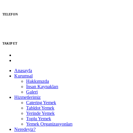
TELEFON
(0312) 395-91-47
(0312) 395-91-48
TAKIP ET
Anasayfa
Kurumsal
Hakkımızda
İnsan Kaynakları
Galeri
Hizmetlerimiz
Catering Yemek
Tabldot Yemek
Yerinde Yemek
Toplu Yemek
Yemek Organizasyonları
Neredeyiz?