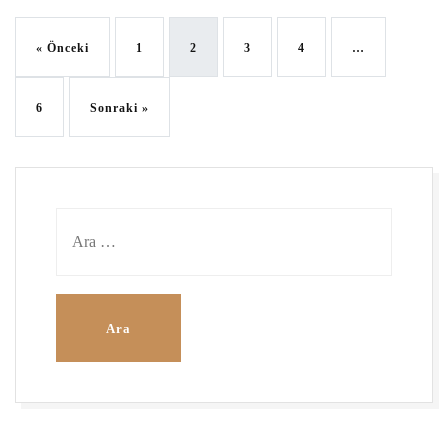
« Önceki
1
2
3
4
…
6
Sonraki »