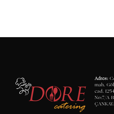
Adres:
Ce
mah. Gö
cad. 125
No:7/A B
ÇANKAY