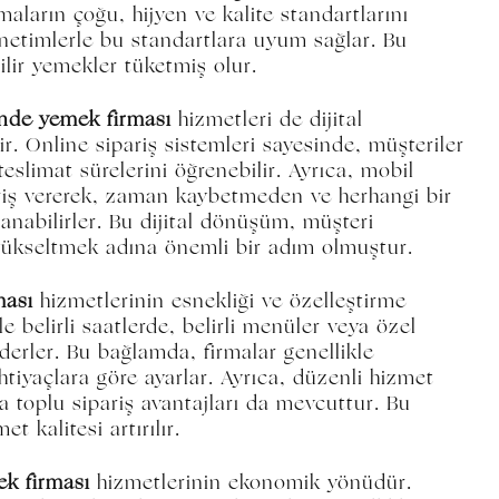
maların çoğu, hijyen ve kalite standartlarını
denetimlerle bu standartlara uyum sağlar. Bu
lir yemekler tüketmiş olur.
inde yemek firması
hizmetleri de dijital
ştir. Online sipariş sistemleri sayesinde, müşteriler
teslimat sürelerini öğrenebilir. Ayrıca, mobil
riş vererek, zaman kaybetmeden ve herhangi bir
nabilirler. Bu dijital dönüşüm, müşteri
yükseltmek adına önemli bir adım olmuştur.
ması
hizmetlerinin esnekliği ve özelleştirme
le belirli saatlerde, belirli menüler veya özel
derler. Bu bağlamda, firmalar genellikle
htiyaçlara göre ayarlar. Ayrıca, düzenli hizmet
a toplu sipariş avantajları da mevcuttur. Bu
 kalitesi artırılır.
k firması
hizmetlerinin ekonomik yönüdür.