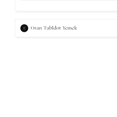
Yazı
Oran Tabldot Yemek
gezinmesi