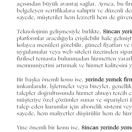
açısından büyük avantaj sağlar. Ayrıca, bu fir
belgeleyen sertifikalara sahiptir ve düzenli 
sayede, müşteriler hem lezzetli hem de güveni
Teknolojinin gelişmesiyle birlikte,
Sincan yer
platformlar aracılığıyla erişilebilir hale gelmi
kolayca menüleri görebilir, güncel fiyatları ve 
uygulamalar veya web siteleri üzerinden sipa
fiziksel temasta bulunmadan hizmetten yararla
memnuniyetini artırmak ve hizmet kalitesini 
Bir başka önemli konu ise,
yerinde yemek fir
imkanlarıdır. İşletmeler veya bireyler, genellik
talepler doğrultusunda hizmet almayı tercih e
müşteriye özel çözümler sunar ve siparişleri i
talep eden kurumlar için abonelik sistemi vey
sayede, hem maliyetler düşürülür hem de hizmet
Yine önemli bir konu ise,
Sincan yerinde yeme