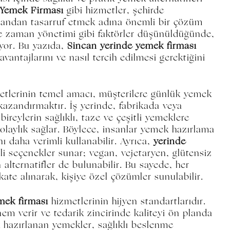
 Yemek Firması
gibi hizmetler, şehirde
amandan tasarruf etmek adına önemli bir çözüm
ve zaman yönetimi gibi faktörler düşünüldüğünde,
yor. Bu yazıda,
Sincan yerinde yemek firması
avantajlarını ve nasıl tercih edilmesi gerektiğini
tlerinin temel amacı, müşterilere günlük yemek
kazandırmaktır. İş yerinde, fabrikada veya
bireylerin sağlıklı, taze ve çeşitli yemeklere
kolaylık sağlar. Böylece, insanlar yemek hazırlama
ı daha verimli kullanabilir. Ayrıca,
yerinde
li seçenekler sunar; vegan, vejetaryen, glütensiz
 alternatifler de bulunabilir. Bu sayede, her
ate alınarak, kişiye özel çözümler sunulabilir.
mek firması
hizmetlerinin hijyen standartlarıdır.
nem verir ve tedarik zincirinde kaliteyi ön planda
k hazırlanan yemekler, sağlıklı beslenme