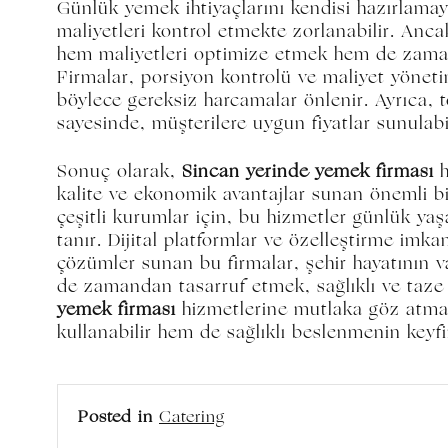
Günlük yemek ihtiyaçlarını kendisi hazırlamaya
maliyetleri kontrol etmekte zorlanabilir. Anca
hem maliyetleri optimize etmek hem de zaman
Firmalar, porsiyon kontrolü ve maliyet yönet
böylece gereksiz harcamalar önlenir. Ayrıca, 
sayesinde, müşterilere uygun fiyatlar sunulabil
Sonuç olarak,
Sincan yerinde yemek firması
h
kalite ve ekonomik avantajlar sunan önemli bi
çeşitli kurumlar için, bu hizmetler günlük yaş
tanır. Dijital platformlar ve özelleştirme imka
çözümler sunan bu firmalar, şehir hayatının va
de zamandan tasarruf etmek, sağlıklı ve taze
yemek firması
hizmetlerine mutlaka göz atmal
kullanabilir hem de sağlıklı beslenmenin keyfin
Posted in
Catering