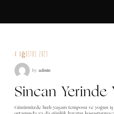
4 Ağustos 2025
by
admin
Sincan Yerinde
Günümüzde hızlı yaşam temposu ve yoğun iş t
ortamında ya da günlük hayatın koşuşturmacası