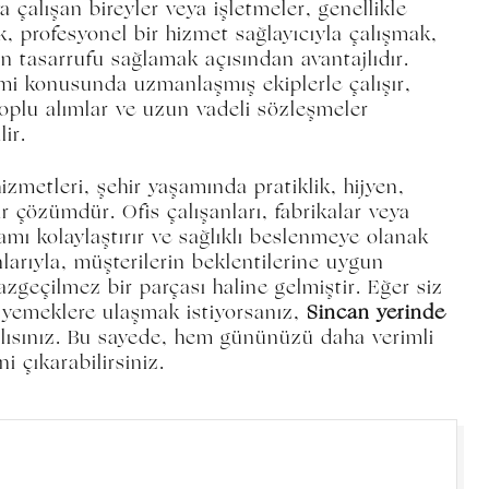
 çalışan bireyler veya işletmeler, genellikle
k, profesyonel bir hizmet sağlayıcıyla çalışmak,
 tasarrufu sağlamak açısından avantajlıdır.
imi konusunda uzmanlaşmış ekiplerle çalışır,
toplu alımlar ve uzun vadeli sözleşmeler
ir.
izmetleri, şehir yaşamında pratiklik, hijyen,
r çözümdür. Ofis çalışanları, fabrikalar veya
amı kolaylaştırır ve sağlıklı beslenmeye olanak
nlarıyla, müşterilerin beklentilerine uygun
zgeçilmez bir parçası haline gelmiştir. Eğer siz
 yemeklere ulaşmak istiyorsanız,
Sincan yerinde
ısınız. Bu sayede, hem gününüzü daha verimli
i çıkarabilirsiniz.