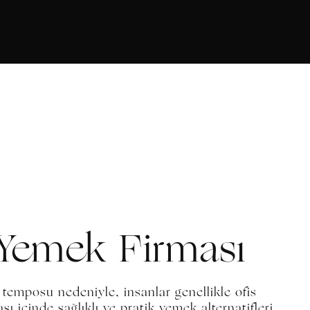
 Yemek Firması
emposu nedeniyle, insanlar genellikle ofis
 içinde sağlıklı ve pratik yemek alternatifleri