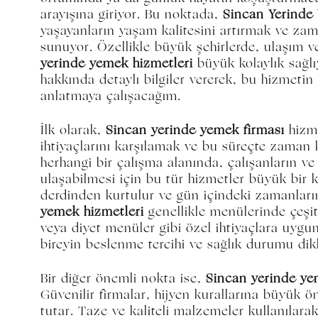
arayışına giriyor. Bu noktada,
Sincan Yerinde
yaşayanların yaşam kalitesini artırmak ve z
sunuyor. Özellikle büyük şehirlerde, ulaşım 
yerinde yemek hizmetleri
büyük kolaylık sağlı
hakkında detaylı bilgiler vererek, bu hizmetin 
anlatmaya çalışacağım.
İlk olarak,
Sincan yerinde yemek firması
hizme
ihtiyaçlarını karşılamak ve bu süreçte zaman 
herhangi bir çalışma alanında, çalışanların ve 
ulaşabilmesi için bu tür hizmetler büyük bir 
derdinden kurtulur ve gün içindeki zamanların
yemek hizmetleri
genellikle menülerinde çeşit
veya diyet menüler gibi özel ihtiyaçlara uygun
bireyin beslenme tercihi ve sağlık durumu dikk
Bir diğer önemli nokta ise,
Sincan yerinde ye
Güvenilir firmalar, hijyen kurallarına büyük ö
tutar. Taze ve kaliteli malzemeler kullanılara