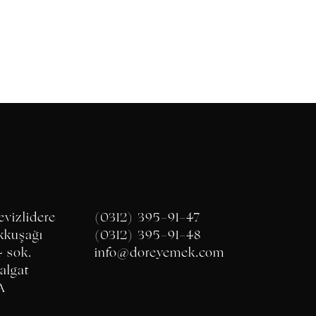
vizlidere
(0312) 395-91-47
kkuşağı
(0312) 395-91-48
4 sok.
info@doreyemek.com
algat
A