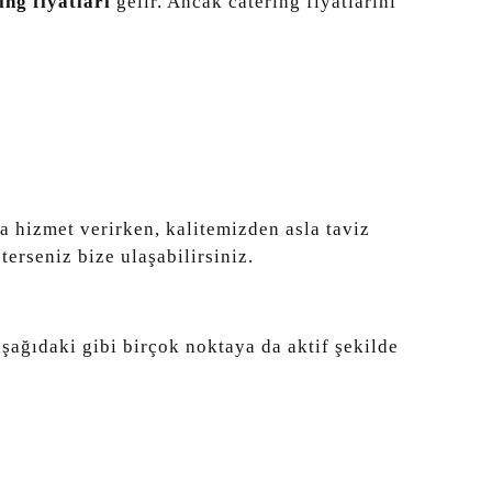
ng fiyatları
gelir. Ancak catering fiyatlarını
la hizmet verirken, kalitemizden asla taviz
erseniz bize ulaşabilirsiniz.
şağıdaki gibi birçok noktaya da aktif şekilde