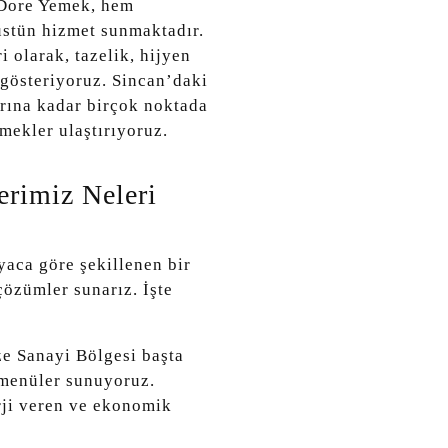
n Dore Yemek, hem
üstün hizmet sunmaktadır.
 olarak, tazelik, hijyen
t gösteriyoruz. Sincan’daki
arına kadar birçok noktada
mekler ulaştırıyoruz.
erimiz Neleri
yaca göre şekillenen bir
 çözümler sunarız. İşte
e Sanayi Bölgesi başta
 menüler sunuyoruz.
erji veren ve ekonomik