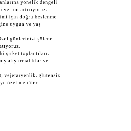
anlarına yönelik dengeli
i verimi artırıyoruz.
şimi için doğru beslenme
ğine uygun ve yaş
zel günlerinizi şölene
atıyoruz.
i şirket toplantıları,
mış atıştırmalıklar ve
, vejetaryenlik, glütensiz
iye özel menüler