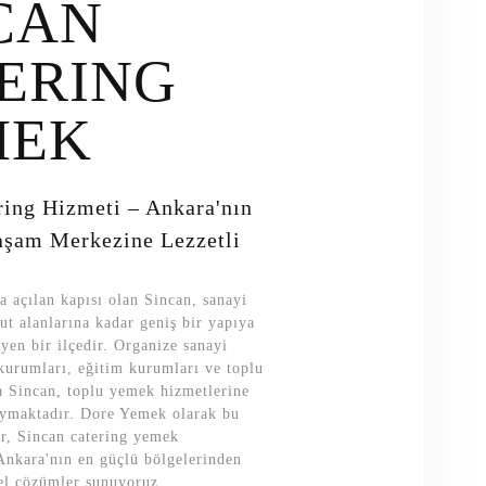
CAN
ERING
MEK
ring Hizmeti – Ankara'nın
aşam Merkezine Lezzetli
a açılan kapısı olan Sincan, sanayi
ut alanlarına kadar geniş bir yapıya
yen bir ilçedir. Organize sanayi
kurumları, eğitim kurumları ve toplu
a Sincan, toplu yemek hizmetlerine
uymaktadır. Dore Yemek olarak bu
or, Sincan catering yemek
Ankara'nın en güçlü bölgelerinden
el çözümler sunuyoruz.