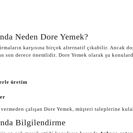
sında Neden Dore Yemek?
rmaların karşısına birçok alternatif çıkabilir. Ancak d
n son derece önemlidir. Dore Yemek olarak şu konulard
i
erle üretim
ler
ermeden çalışan Dore Yemek, müşteri taleplerine kulak v
ında Bilgilendirme