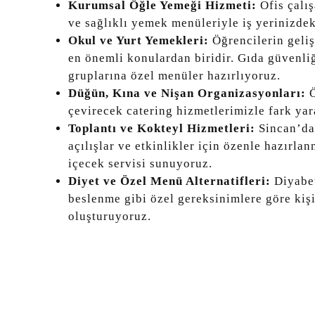
Kurumsal Öğle Yemeği Hizmeti:
Ofis çalış
ve sağlıklı yemek menüleriyle iş yerinizdek
Okul ve Yurt Yemekleri:
Öğrencilerin geli
en önemli konulardan biridir. Gıda güvenli
gruplarına özel menüler hazırlıyoruz.
Düğün, Kına ve Nişan Organizasyonları:
Ö
çevirecek catering hizmetlerimizle fark yar
Toplantı ve Kokteyl Hizmetleri:
Sincan’dak
açılışlar ve etkinlikler için özenle hazırlan
içecek servisi sunuyoruz.
Diyet ve Özel Menü Alternatifleri:
Diyabet
beslenme gibi özel gereksinimlere göre kiş
oluşturuyoruz.