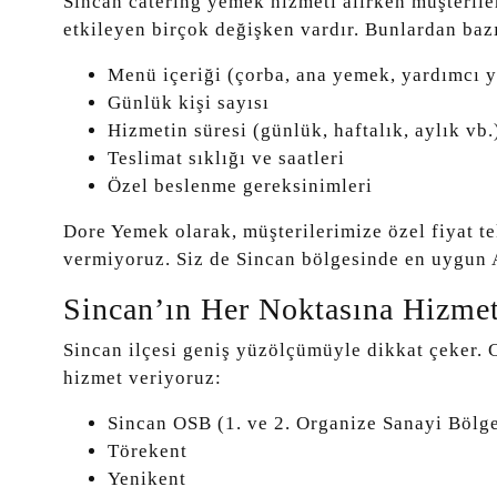
Sincan catering yemek hizmeti alırken müşterile
etkileyen birçok değişken vardır. Bunlardan bazı
Menü içeriği (çorba, ana yemek, yardımcı ye
Günlük kişi sayısı
Hizmetin süresi (günlük, haftalık, aylık vb.
Teslimat sıklığı ve saatleri
Özel beslenme gereksinimleri
Dore Yemek olarak, müşterilerimize özel fiyat tek
vermiyoruz. Siz de Sincan bölgesinde en uygun An
Sincan’ın Her Noktasına Hizme
Sincan ilçesi geniş yüzölçümüyle dikkat çeker. C
hizmet veriyoruz:
Sincan OSB (1. ve 2. Organize Sanayi Bölge
Törekent
Yenikent