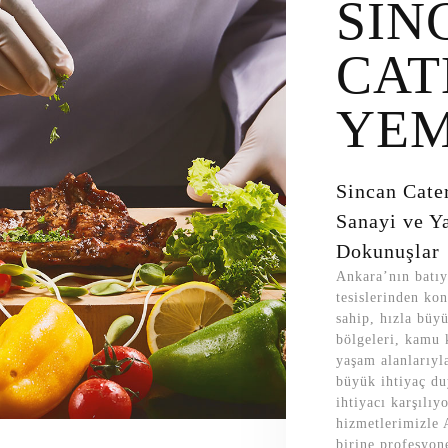
SİN
CAT
YE
Sincan Cate
Sanayi ve Y
Dokunuşlar
Ankara’nın batıy
tesislerinden kon
sahip, hızla büyü
bölgeleri, kamu 
yaşam alanlarıyl
büyük ihtiyaç d
ihtiyacı karşılıy
hizmetlerimizle 
birine profesyon