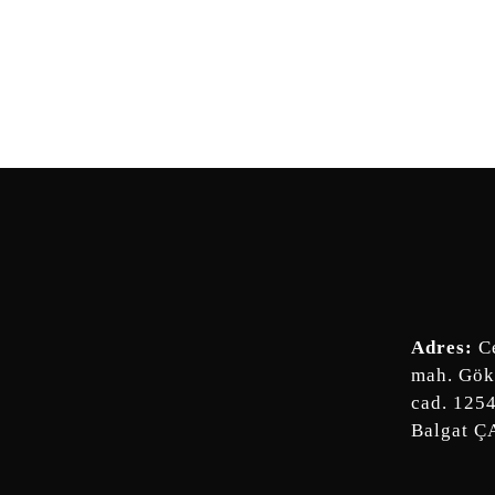
Adres:
Ce
mah. Gök
cad. 125
Balgat 